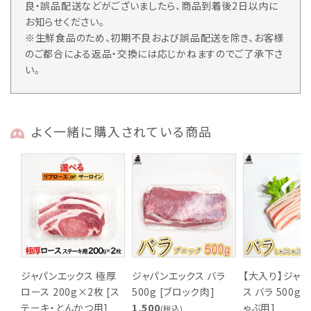
良・誤品配送などがございましたら、商品到着後2日以内に
お知らせください。
※生鮮食品のため、初期不良および誤品配送を除き、お客様
のご都合による返品・交換には応じかねますのでご了承下さ
い。
よく一緒に購入されている商品
ジャパンエックス 極厚
ジャパンエックス バラ
【大入り】ジャ
ロース 200g×2枚 [ス
500g [ブロック肉]
ス バラ 500g 
テーキ・とんかつ用]
1,500
ゃぶ用]
(税込)