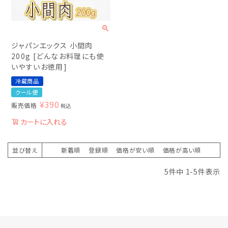
ジャパンエックス 小間肉
200g [どんなお料理にも使
いやすいお徳用]
冷蔵商品
クール便
¥
390
販売価格
税込
カートに入れる
並び替え
新着順
登録順
価格が安い順
価格が高い順
5
件中
1
-
5
件表示