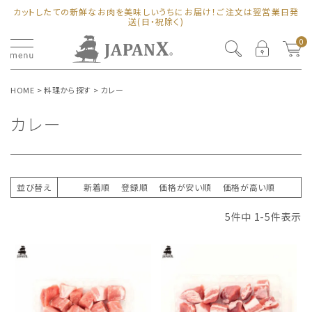
カットしたての新鮮なお肉を美味しいうちにお届け！ご注文は翌営業日発
送(日・祝除く)
0
HOME
料理から探す
カレー
カレー
並び替え
新着順
登録順
価格が安い順
価格が高い順
5
件中
1
-
5
件表示