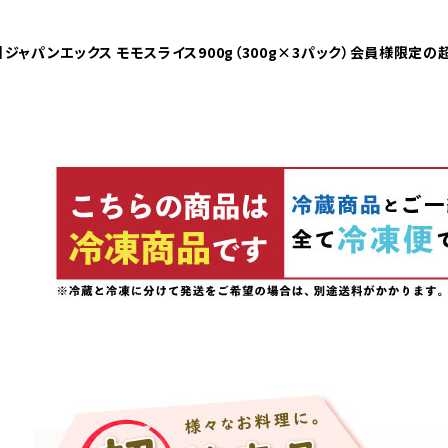
】ジャパンエックス モモスライス900g（300g×3パック）会員様限定の