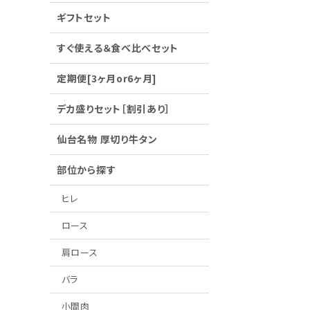
ギフトセット
すぐ使える＆食べ比べセット
定期便[3ヶ月or6ヶ月]
デカ盛りセット［割引あり］
仙台名物 厚切り牛タン
部位から探す
ヒレ
ロース
肩ロース
バラ
小間肉