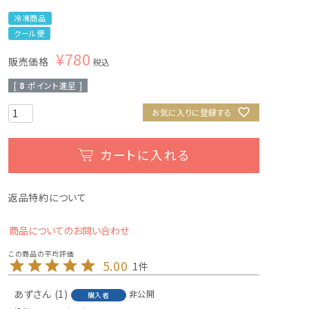
冷凍商品
クール便
¥
780
販売価格
税込
[
8
ポイント進呈 ]
お気に入りに登録する
カートに入れる
返品特約について
商品についてのお問い合わせ
5.00
1
あず
1
非公開
購入者