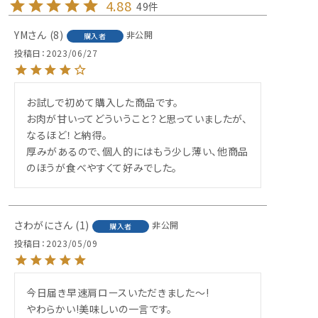
4.88
49
YM
8
非公開
購入者
投稿日
2023/06/27
お試しで初めて購入した商品です。

お肉が甘いってどういうこと？と思っていましたが、
なるほど！と納得。

厚みがあるので、個人的にはもう少し薄い、他商品
のほうが食べやすくて好みでした。
さわがに
1
非公開
購入者
投稿日
2023/05/09
今日届き早速肩ロースいただきました～!

やわらかい!美味しいの一言です。