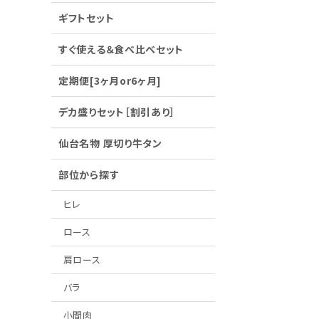
ギフトセット
すぐ使える＆食べ比べセット
定期便[3ヶ月or6ヶ月]
デカ盛りセット［割引あり］
仙台名物 厚切り牛タン
部位から探す
ヒレ
ロース
肩ロース
バラ
小間肉