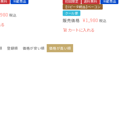
料無料
冷蔵商品
初回限定
送料無料
冷蔵商品
【リピータ続出】ベーコン
クール便
,980
税込
¥
1,980
販売価格
税込
れる
カートに入れる
順
登録順
価格が安い順
価格が高い順