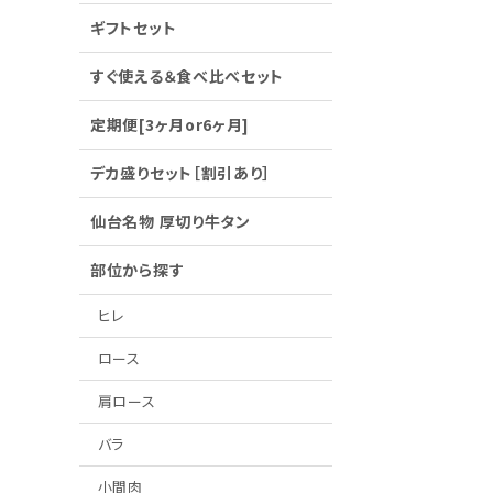
ギフトセット
すぐ使える＆食べ比べセット
定期便[3ヶ月or6ヶ月]
デカ盛りセット［割引あり］
仙台名物 厚切り牛タン
部位から探す
ヒレ
ロース
肩ロース
バラ
小間肉