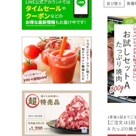
並び替え
新着
1家族1回までご
【ご注文は1回ま
A たっぷり焼き