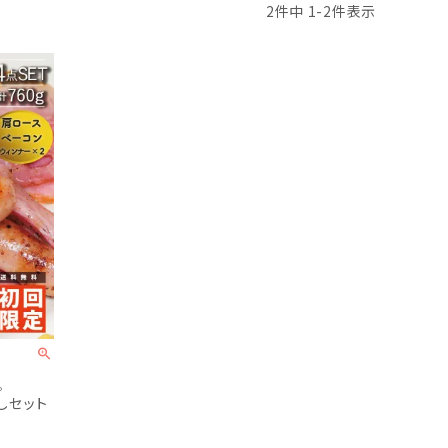
2
件中
1
-
2
件表示
。
試しセット