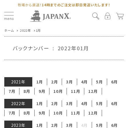
牧場から直送！
14時までのご注文は即日発送いたします！
ホーム
2022年
1月
バックナンバー : 2022年01月
2021年
1月
2月
3月
4月
5月
6月
7月
8月
9月
10月
11月
12月
2022年
1月
2月
3月
4月
5月
6月
7月
8月
9月
10月
11月
12月
2023年
1月
2月
3月
4月
5月
6月