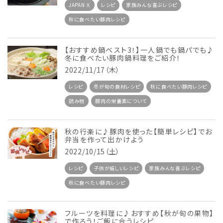
JAPAN Ｘ
レシピ
家族みんな喜ぶレシピ
秋に食べたい豚肉レシピ
【おすすめ鍋ベスト3！】一人鍋でも鍋パでも♪
冬に食べたい豚肉鍋料理をご紹介！
2022/11/17（木）
レシピ
冬が旬の食材レシピ
秋に食べたい豚肉レシピ
読み物
豚肉の栄養素について
秋の行楽に♪豚肉を使った【簡単レシピ】でお
弁当を作って出かけよう
2022/10/15（土）
レシピ
子供が嬉しいレシピ
家族みんな喜ぶレシピ
秋に食べたい豚肉レシピ
フルーツを料理に♪おすすめ【秋が旬の果物】
で作ろう！ご飯に合うレシピ