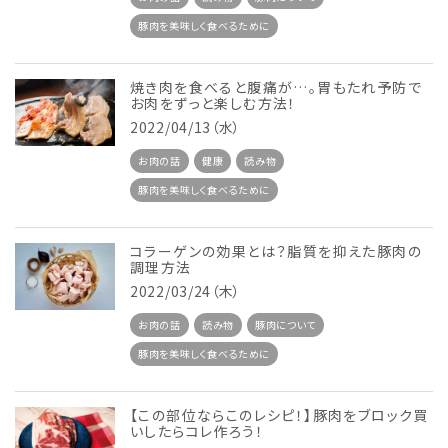
豚肉を美味しく食べるために
焼き肉を食べると腹痛が…。胃もたれ予防で
お肉をずっと楽しむ方法！
2022/04/13（水）
お肉の話
健康
読み物
豚肉を美味しく食べるために
コラーゲンの効果とは？脂質を抑えた豚肉の
調理方法
2022/03/24（木）
お肉の話
読み物
豚肉について
豚肉を美味しく食べるために
【この部位ならこのレシピ！】豚肉をブロック買
いしたらコレ作ろう！